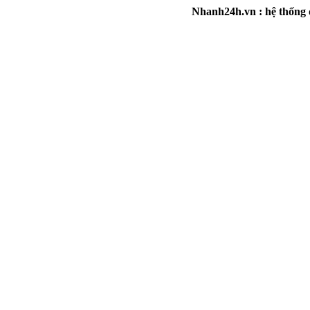
Nhanh24h.vn : hệ thống đa