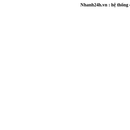
Nhanh24h.vn : hệ thống đa