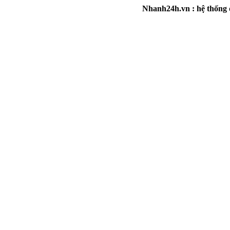
Nhanh24h.vn : hệ thống đa